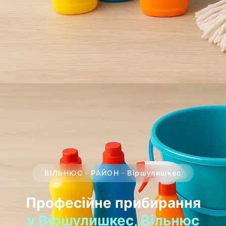
ВІЛЬНЮС · РАЙОН · Віршулишкес
Професійне прибирання
у Віршулишкес, Вільнюс