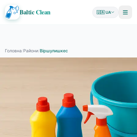
Baltic
Clean
🇺🇦 UA
Головна
/
Райони
/
Віршулишкес