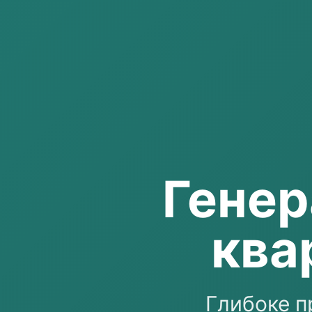
Генер
ква
Глибоке п