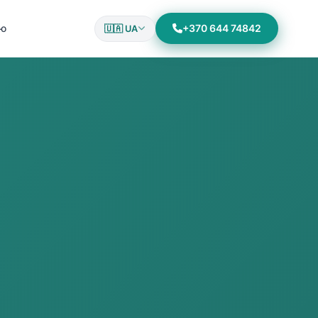
ію
+370 644 74842
🇺🇦 UA