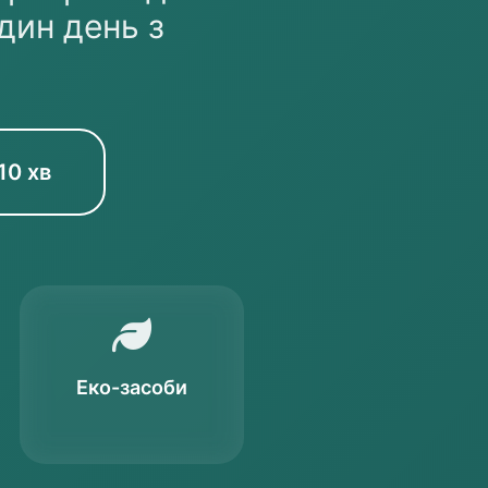
один день з
10 хв
Еко-засоби