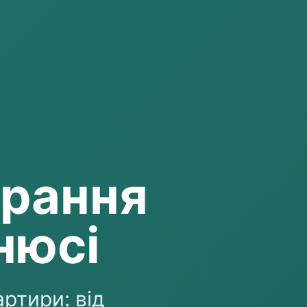
ирання
нюсі
ртири: від