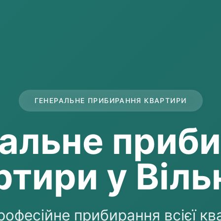
ГЕНЕРАЛЬНЕ ПРИБИРАННЯ КВАРТИРИ
альне приб
ртири у Віль
рофесійне прибирання всієї ква