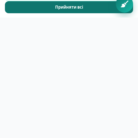
Прийняти всі
Калькулятор
Відгуки
Новини
Про компанію
Послуги
Прибирання квартир
Прибирання будинків
Прибирання офісів
Після ремонту
Райони Вільнюса
Антакальніс
Фабійонішкес
Жирмунай
Шешкіне