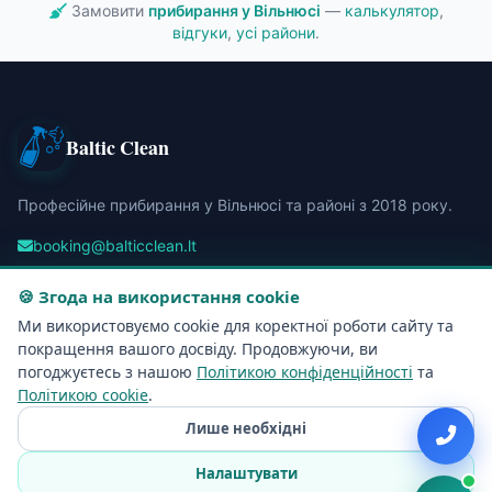
Замовити
прибирання у Вільнюсі
—
калькулятор
,
відгуки
,
усі райони
.
Baltic Clean
Професійне прибирання у Вільнюсі та районі з 2018 року.
booking@balticclean.lt
+370 644 74842
🍪 Згода на використання cookie
Kalvarijų g. 99, Vilnius
Ми використовуємо cookie для коректної роботи сайту та
покращення вашого досвіду. Продовжуючи, ви
Навігація
погоджуєтесь з нашою
Політикою конфіденційності
та
Політикою cookie
.
Головна
Лише необхідні
Ціни
Налаштувати
Усі райони