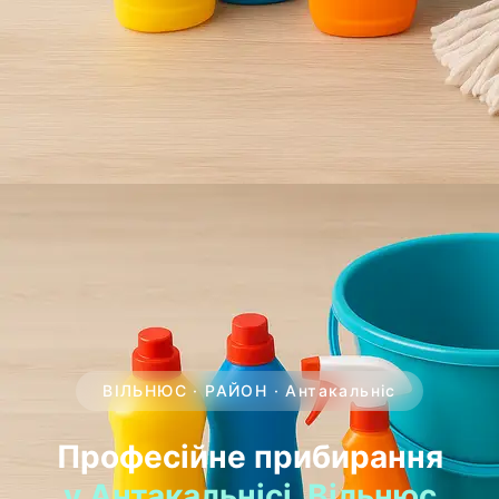
ВІЛЬНЮС · РАЙОН · Антакальніс
Професійне прибирання
у Антакальнісі, Вільнюс