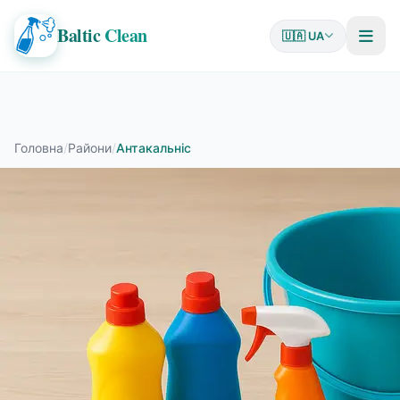
Baltic
Clean
🇺🇦 UA
Головна
/
Райони
/
Антакальніс