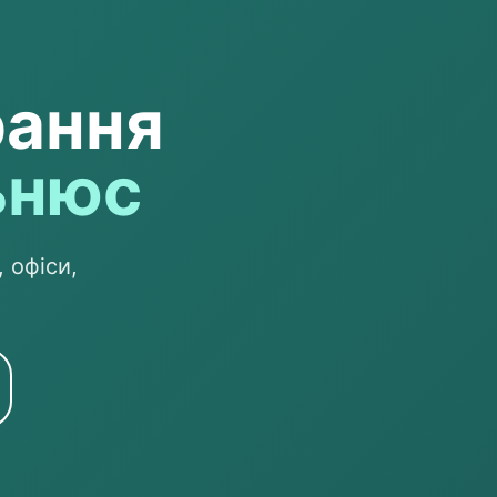
рання
ьнюс
 офіси,