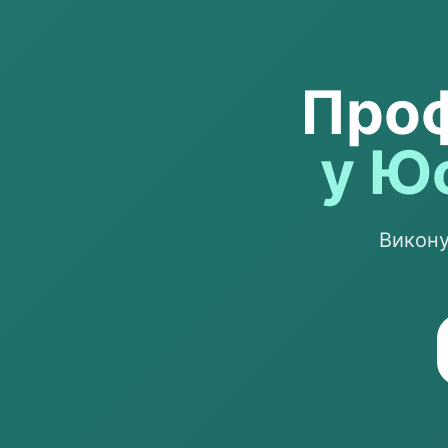
Проф
у Ю
Викону