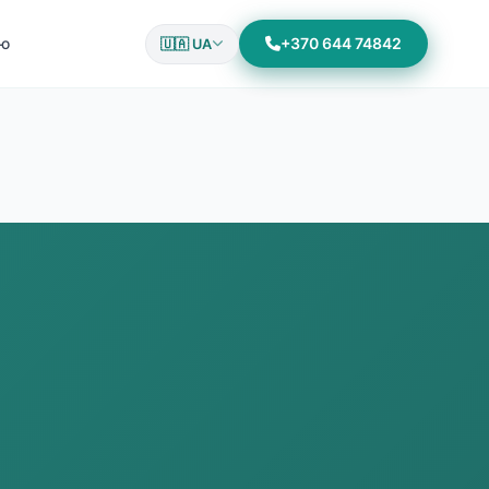
ію
+370 644 74842
🇺🇦 UA