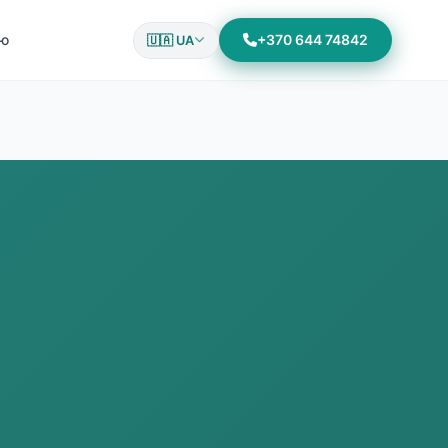
ію
+370 644 74842
🇺🇦 UA