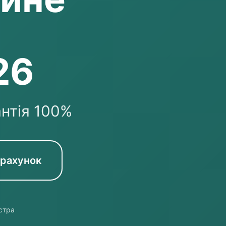
26
антія 100%
зрахунок
стра