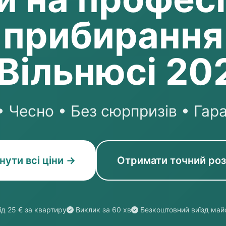
прибирання
 Вільнюсі 20
 Чесно • Без сюрпризів • Гар
нути всі ціни →
Отримати точний ро
ід 25 € за квартиру
Виклик за 60 хв
Безкоштовний виїзд май