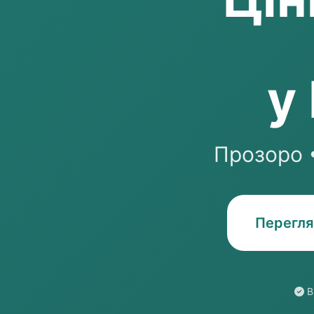
у
Прозоро •
Перегля
В