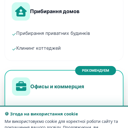
Прибирання домов
Прибирання приватних будинків
✓
Клининг коттеджей
✓
РЕКОМЕНДУЕМ
Офисы и коммерция
Щоденне прибирання
✓
🍪 Згода на використання cookie
Ми використовуємо cookie для коректної роботи сайту та
После ремонта
✓
покращення вашого досвіду. Продовжуючи, ви