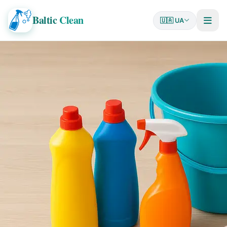
Baltic
Clean
🇺🇦 UA