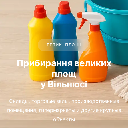
ВЕЛИКІ ПЛОЩІ
Прибирання великих
площ
у Вільнюсі
Склады, торговые залы, производственные
помещения, гипермаркеты и другие крупные
объекты