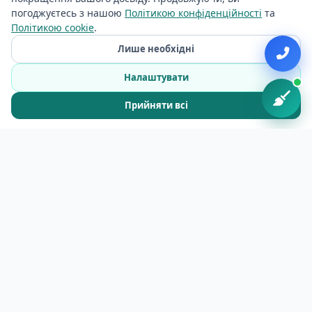
погоджуєтесь з нашою
Політикою конфіденційності
та
Політикою cookie
.
Лише необхідні
Налаштувати
Ціни на прибирання великих площ
Прийняти всі
Регулярне прибирання
от 1 €/м²
ОПТИМАЛЬНО