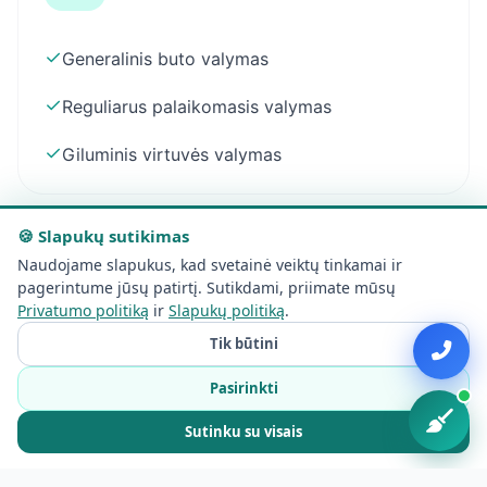
✓
Generalinis buto valymas
✓
Reguliarus palaikomasis valymas
✓
Giluminis virtuvės valymas
🍪 Slapukų sutikimas
Naudojame slapukus, kad svetainė veiktų tinkamai ir
Namų ir kotedžų valymas
pagerintume jūsų patirtį. Sutikdami, priimate mūsų
Privatumo politiką
ir
Slapukų politiką
.
Tik būtini
✓
Individualių namų valymas
Pasirinkti
✓
Užmiesčio kotedžų klinningas
Sutinku su visais
✓
Didelių plotų valymas