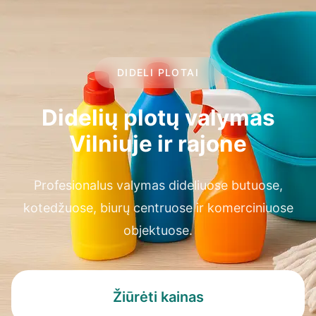
DIDELI PLOTAI
Didelių plotų valymas
Vilniuje ir rajone
Profesionalus valymas dideliuose butuose,
kotedžuose, biurų centruose ir komerciniuose
objektuose.
Žiūrėti kainas