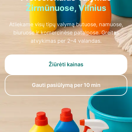
Žirmūnuose, Vilnius
Atliekame visų tipų valymą butuose, namuose,
biuruose ir komercinėse patalpose. Greitas
atvykimas per 2–4 valandas.
Žiūrėti kainas
Gauti pasiūlymą per 10 min