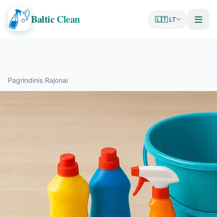
Baltic
Clean
🇱🇹 LT
Pagrindinis
/
Rajonai