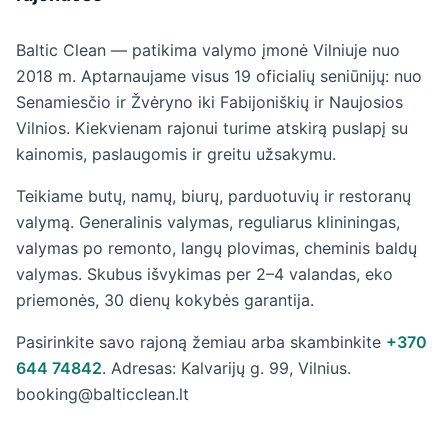
Baltic Clean — patikima valymo įmonė Vilniuje nuo
2018 m. Aptarnaujame visus 19 oficialių seniūnijų: nuo
Senamiesčio ir Žvėryno iki Fabijoniškių ir Naujosios
Vilnios. Kiekvienam rajonui turime atskirą puslapį su
kainomis, paslaugomis ir greitu užsakymu.
Teikiame butų, namų, biurų, parduotuvių ir restoranų
valymą. Generalinis valymas, reguliarus klininingas,
valymas po remonto, langų plovimas, cheminis baldų
valymas. Skubus išvykimas per 2–4 valandas, eko
priemonės, 30 dienų kokybės garantija.
Pasirinkite savo rajoną žemiau arba skambinkite
+370
644 74842
. Adresas: Kalvarijų g. 99, Vilnius.
booking@balticclean.lt