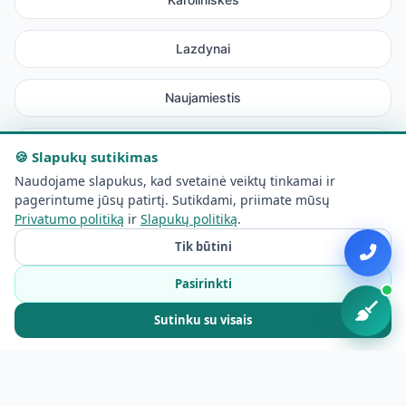
Lazdynai
Naujamiestis
Senamiestis
🍪 Slapukų sutikimas
Naudojame slapukus, kad svetainė veiktų tinkamai ir
Naujininkai
pagerintume jūsų patirtį. Sutikdami, priimate mūsų
Privatumo politiką
ir
Slapukų politiką
.
Pašilaičiai
Tik būtini
Pasirinkti
Justiniškės
Sutinku su visais
Viršuliškės
Šnipiškės