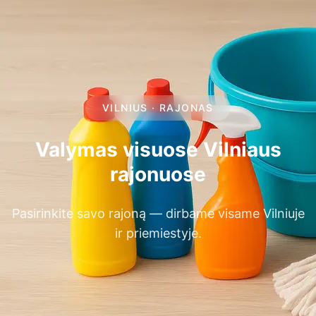
VILNIUS · RAJONAS
Valymas visuose Vilniaus
rajonuose
Pasirinkite savo rajoną — dirbame visame Vilniuje
ir priemiestyje.