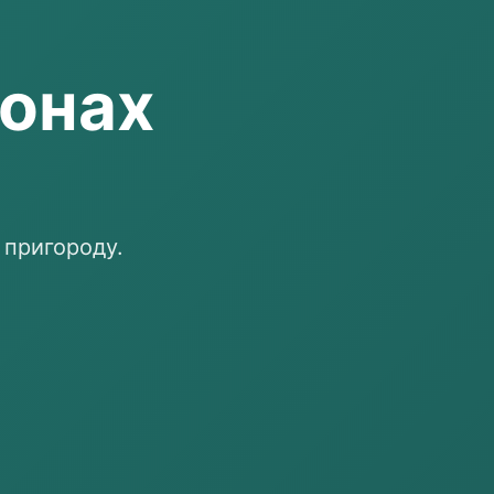
йонах
 пригороду.