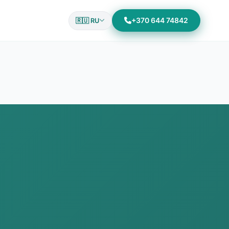
+370 644 74842
🇷🇺 RU