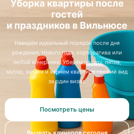
Уборка квартиры после
гостей
и праздников в Вильнюсе
Наведём идеальный порядок после дня
рождения, Нового года, корпоратива или
любой вечеринки. Уберём посуду, пятна,
мусор, запахи и вернём квартире свежий вид
за один визит.
Посмотреть цены
Вызвать клинеров сегодня