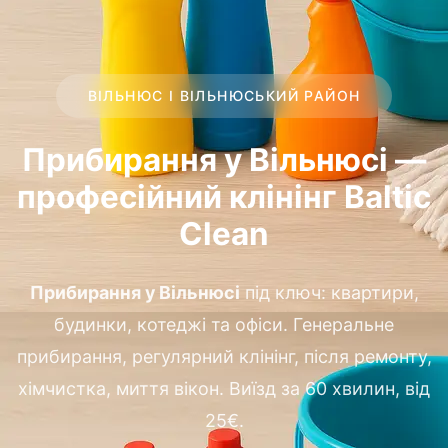
ВІЛЬНЮС І ВІЛЬНЮСЬКИЙ РАЙОН
Прибирання у Вільнюсі —
професійний клінінг Baltic
Clean
Прибирання у Вільнюсі
під ключ: квартири,
будинки, котеджі та офіси. Генеральне
прибирання, регулярний клінінг, після ремонту,
хімчистка, миття вікон. Виїзд за 60 хвилин, від
25€.