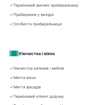
✓
Терміновий виклик прибиральниці
✓
Прибирання у вихідні
✓
Особиста прибиральниця
Хімчистка і вікна
✓
Хімчистка килимів і меблів
✓
Миття вікон
✓
Миття фасадів
✓
Терміновий клінінг додому