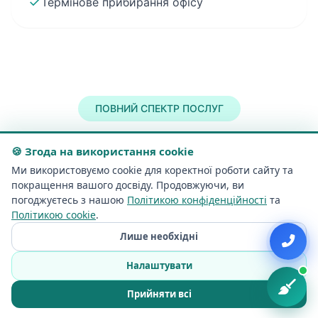
✓
Термінове прибирання офісу
ПОВНИЙ СПЕКТР ПОСЛУГ
Виконуємо всі види клінінгових
🍪 Згода на використання cookie
Ми використовуємо cookie для коректної роботи сайту та
послуг
покращення вашого досвіду. Продовжуючи, ви
погоджуєтесь з нашою
Політикою конфіденційності
та
Політикою cookie
.
Прибирання квартир, будинків, котеджів
та офісів у Вільнюсі та Вільнюському
Лише необхідні
районі
Налаштувати
Прийняти всі