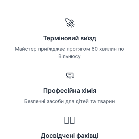
🚀
Терміновий виїзд
Майстер приїжджає протягом 60 хвилин по
Вільнюсу
🧼
Професійна хімія
Безпечні засоби для дітей та тварин
👷‍♀️
Досвідчені фахівці