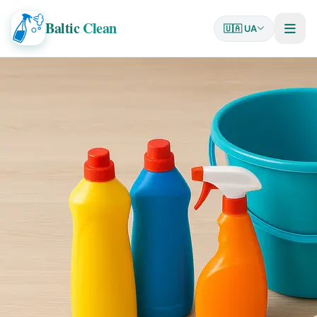
Baltic
Clean
🇺🇦 UA