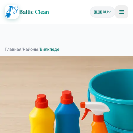
Baltic
Clean
🇷🇺 RU
Главная
/
Районы
/
Вилкпеде