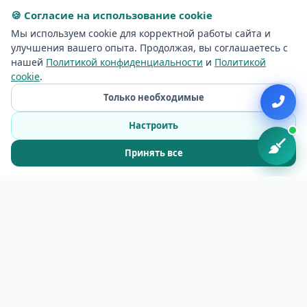
🍪 Согласие на использование cookie
Мы используем cookie для корректной работы сайта и
Профессиональная уборка в Вилкпеде —
улучшения вашего опыта. Продолжая, вы соглашаетесь с
нашей
Политикой конфиденциальности
и
Политикой
услуги Baltic Clean
cookie
.
Только необходимые
Baltic Clean предлагает полный спектр
Настроить
клининговых услуг жителям и бизнесу в
Вилкпеде. С 2018 года наша команда
Принять все
обслуживает квартиры, частные дома, офисы
и коммерческие помещения в районе
Вилкпеде. Мы знаем особенности локации и
подстраиваемся под ваш график.
В Вилкпеде чаще всего заказывают генеральную
уборку квартир, регулярный клининг, уборку после
ремонта и срочный выезд перед мероприятиями.