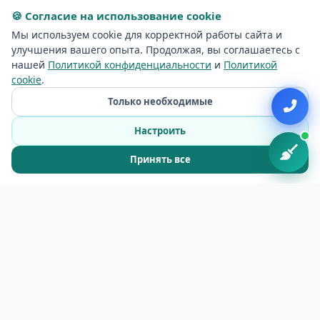
🍪 Согласие на использование cookie
Мы используем cookie для корректной работы сайта и
Профессиональная уборка в Григишкес —
улучшения вашего опыта. Продолжая, вы соглашаетесь с
нашей
Политикой конфиденциальности
и
Политикой
услуги Baltic Clean
cookie
.
Только необходимые
Baltic Clean предлагает полный спектр
Настроить
клининговых услуг жителям и бизнесу в
Григишкес. С 2018 года наша команда
Принять все
обслуживает квартиры, частные дома, офисы
и коммерческие помещения в районе
Григишкес. Мы знаем особенности локации и
подстраиваемся под ваш график.
В Григишкес чаще всего заказывают генеральную
уборку квартир, регулярный клининг, уборку после
ремонта и срочный выезд перед мероприятиями.