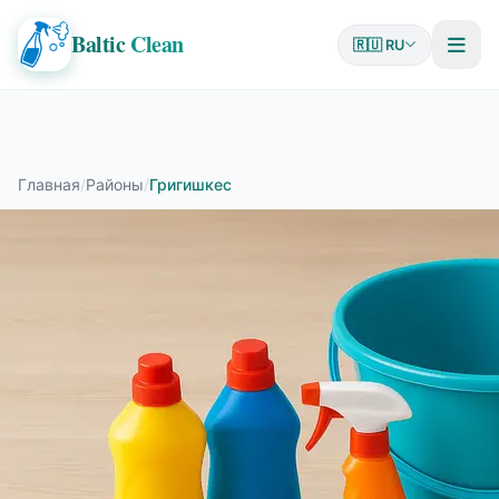
Baltic
Clean
🇷🇺 RU
Главная
/
Районы
/
Григишкес