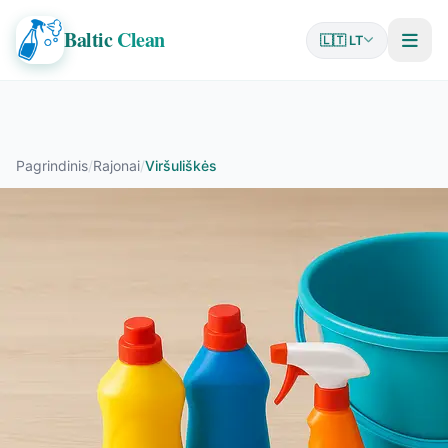
Baltic
Clean
🇱🇹 LT
Pagrindinis
/
Rajonai
/
Viršuliškės