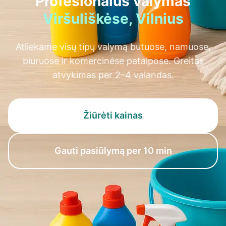
Profesionalus valymas
Viršuliškėse, Vilnius
Atliekame visų tipų valymą butuose, namuose,
biuruose ir komercinėse patalpose. Greitas
atvykimas per 2–4 valandas.
Žiūrėti kainas
Gauti pasiūlymą per 10 min