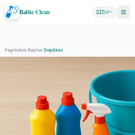
Baltic
Clean
🇱🇹 LT
Pagrindinis
/
Rajonai
/
Šnipiškės