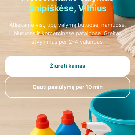
Šnipiškėse, Vilnius
Atliekame visų tipų valymą butuose, namuose,
biuruose ir komercinėse patalpose. Greitas
atvykimas per 2–4 valandas.
Žiūrėti kainas
Gauti pasiūlymą per 10 min