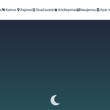
is
Kainos
Rajonai
Skaičiuoklė
Atsiliepimai
Naujienos
Apie 