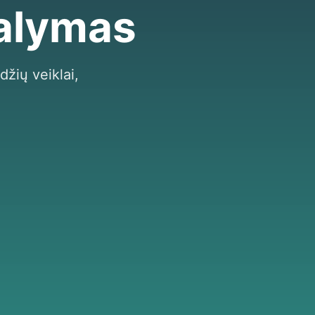
valymas
džių veiklai,