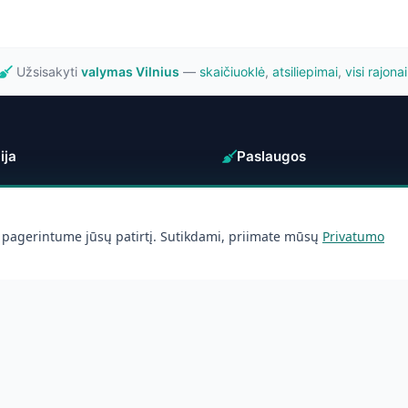
Užsisakyti
valymas Vilnius
—
skaičiuoklė
,
atsiliepimai
,
visi rajonai
ija
Paslaugos
nis
Butų valymas
Namų valymas
 pagerintume jūsų patirtį. Sutikdami, priimate mūsų
Privatumo
ai
Biurų valymas
klė
Po remonto
mai
s
s