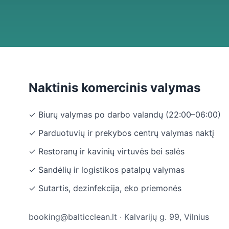
Naktinis komercinis valymas
✓ Biurų valymas po darbo valandų (22:00–06:00)
✓ Parduotuvių ir prekybos centrų valymas naktį
✓ Restoranų ir kavinių virtuvės bei salės
✓ Sandėlių ir logistikos patalpų valymas
✓ Sutartis, dezinfekcija, eko priemonės
booking@balticclean.lt · Kalvarijų g. 99, Vilnius