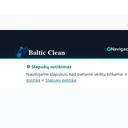
Navigac
Baltic Clean
Pagrindi
🍪 Slapukų sutikimas
Profesionalus valymas Vilniuje ir Vilniaus
Kainos
rajone nuo 2018 m.
Naudojame slapukus, kad svetainė veiktų tinkamai ir
Visi rajon
politiką
ir
Slapukų politiką
.
booking@balticclean.lt
Skaičiuo
+370 644 74842
Atsiliepi
Kalvarijų g. 99, Vilnius
Naujieno
Apie mu