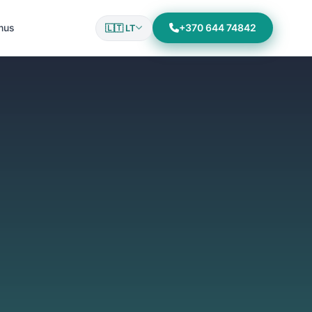
mus
+370 644 74842
🇱🇹 LT