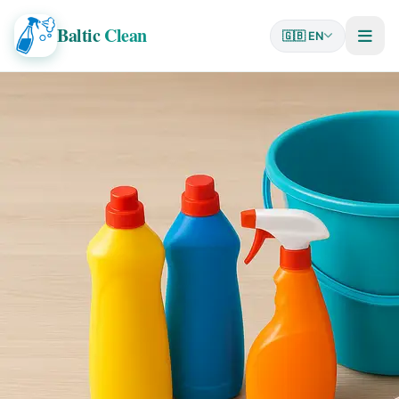
Baltic
Clean
🇬🇧 EN