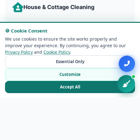
House & Cottage Cleaning
✓
Private house cleaning
🍪 Cookie Consent
✓
We use cookies to ensure the site works properly and
Country cottage cleaning
improve your experience. By continuing, you agree to our
✓
Large area cleaning
Privacy Policy
and
Cookie Policy
.
Essential Only
✓
Territory cleaning
Customize
Accept All
Office & Commercial Cleaning
✓
Daily office cleaning
✓
Post-renovation cleaning