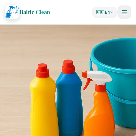
Baltic
Clean
🇬🇧 EN