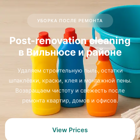
УБОРКА ПОСЛЕ РЕМОНТА
Post-renovation cleaning
в Вильнюсе и районе
Удаляем строительную пыль, остатки
шпаклёвки, краски, клея и монтажной пены.
Возвращаем чистоту и свежесть после
ремонта квартир, домов и офисов.
View Prices