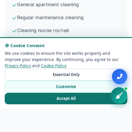
✓
General apartment cleaning
✓
Regular maintenance cleaning
✓
Cleaning после гостей
✓
Deep kitchen & bathroom cleaning
🍪 Cookie Consent
We use cookies to ensure the site works properly and
improve your experience. By continuing, you agree to our
Privacy Policy
and
Cookie Policy
.
Essential Only
House & Cottage Cleaning
Customize
Accept All
✓
Private house cleaning
✓
Country cottage cleaning
✓
Large area cleaning