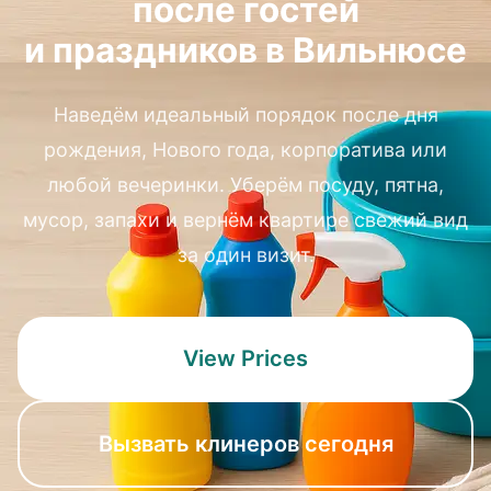
после гостей
и праздников в Вильнюсе
Наведём идеальный порядок после дня
рождения, Нового года, корпоратива или
любой вечеринки. Уберём посуду, пятна,
мусор, запахи и вернём квартире свежий вид
за один визит.
View Prices
Вызвать клинеров сегодня