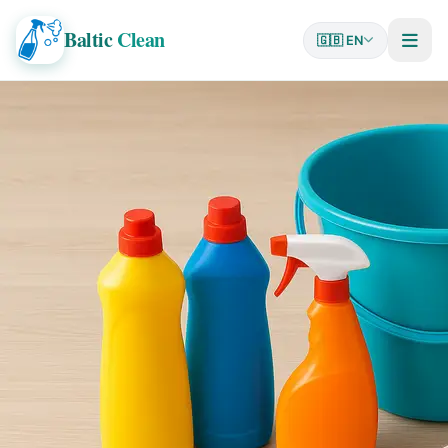
Baltic
Clean
🇬🇧 EN