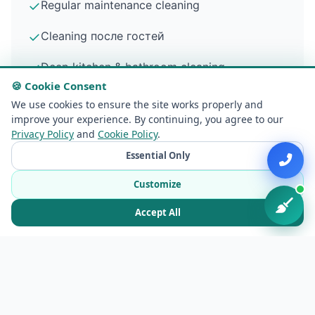
✓
Regular maintenance cleaning
✓
Cleaning после гостей
✓
Deep kitchen & bathroom cleaning
🍪 Cookie Consent
We use cookies to ensure the site works properly and
improve your experience. By continuing, you agree to our
Privacy Policy
and
Cookie Policy
.
Essential Only
House & Cottage Cleaning
Customize
✓
Private house cleaning
Accept All
✓
Country cottage cleaning
✓
Large area cleaning
✓
Territory cleaning