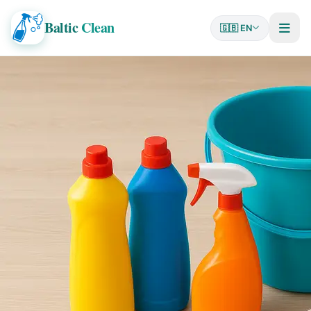
Baltic
Clean
🇬🇧 EN