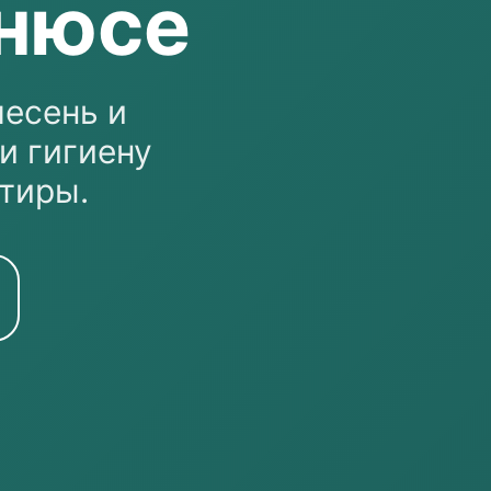
ьнюсе
лесень и
и гигиену
тиры.