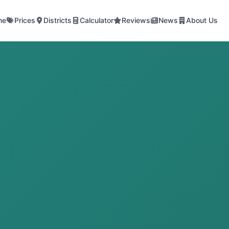
me
Prices
Districts
Calculator
Reviews
News
About Us