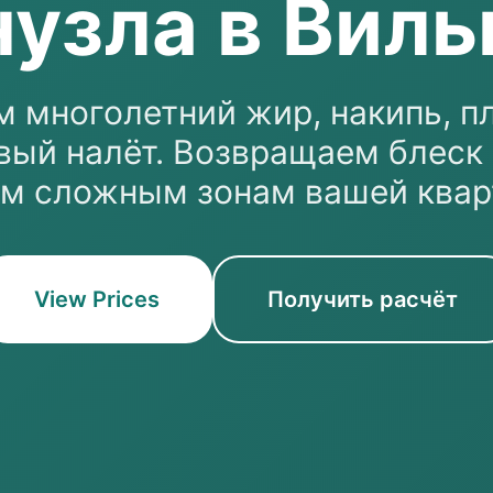
нузла в Вил
 многолетний жир, накипь, п
вый налёт. Возвращаем блеск 
м сложным зонам вашей квар
View Prices
Получить расчёт