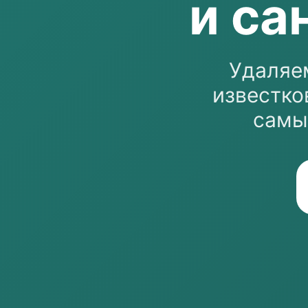
и са
Удаляем
известко
самы