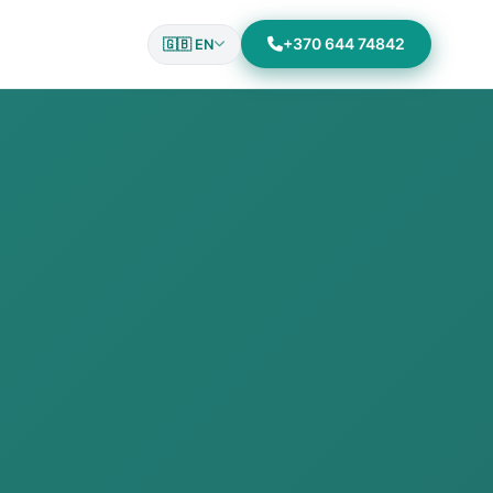
+370 644 74842
🇬🇧 EN