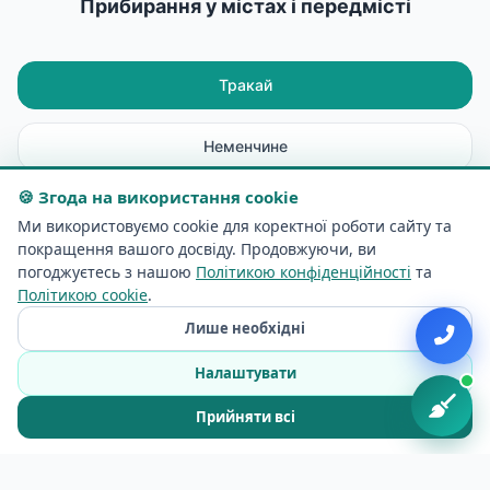
Прибирання у містах і передмісті
Тракай
Неменчине
🍪 Згода на використання cookie
Рудаміна
Ми використовуємо cookie для коректної роботи сайту та
покращення вашого досвіду. Продовжуючи, ви
Майшягала
погоджуєтесь з нашою
Політикою конфіденційності
та
Політикою cookie
.
Лише необхідні
Авіженяй
Налаштувати
Лентварис
Прийняти всі
Електренай