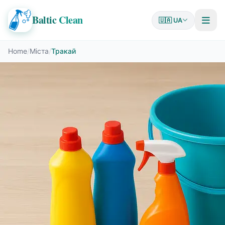
Baltic
Clean
🇺🇦 UA
Home
/
Міста
/
Тракай