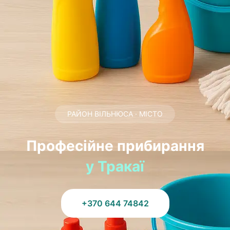
РАЙОН ВІЛЬНЮСА · МІСТО
Професійне прибирання
у Тракаї
+370 644 74842