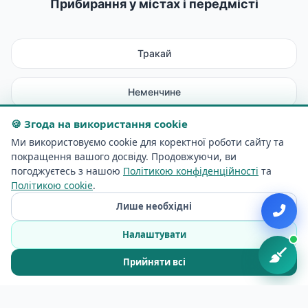
Прибирання у містах і передмісті
Тракай
Неменчине
🍪 Згода на використання cookie
Рудаміна
Ми використовуємо cookie для коректної роботи сайту та
покращення вашого досвіду. Продовжуючи, ви
Майшягала
погоджуєтесь з нашою
Політикою конфіденційності
та
Політикою cookie
.
Лише необхідні
Авіженяй
Налаштувати
Лентварис
Прийняти всі
Електренай