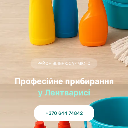
РАЙОН ВІЛЬНЮСА · МІСТО
Професійне прибирання
у Лентварисі
+370 644 74842