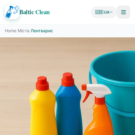
Baltic
Clean
🇺🇦 UA
Home
/
Міста
/
Лентварис