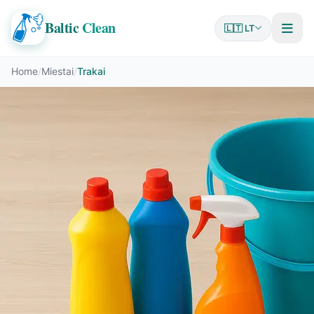
Baltic
Clean
🇱🇹 LT
Home
/
Miestai
/
Trakai