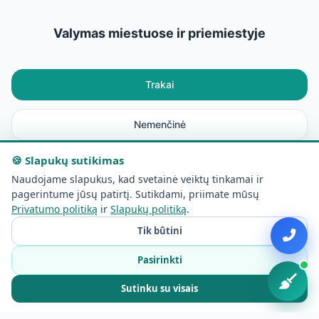
Valymas miestuose ir priemiestyje
Trakai
Nemenčinė
🍪 Slapukų sutikimas
Rudamina
Naudojame slapukus, kad svetainė veiktų tinkamai ir
pagerintume jūsų patirtį. Sutikdami, priimate mūsų
Maišiagala
Privatumo politiką
ir
Slapukų politiką
.
Tik būtini
Avižieniai
Pasirinkti
Lentvaris
Sutinku su visais