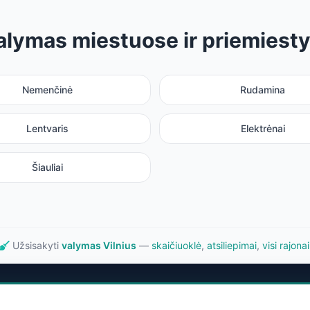
alymas miestuose ir priemiesty
Nemenčinė
Rudamina
Lentvaris
Elektrėnai
Šiauliai
Užsisakyti
valymas Vilnius
—
skaičiuoklė
,
atsiliepimai
,
visi rajonai
ija
Paslaugos