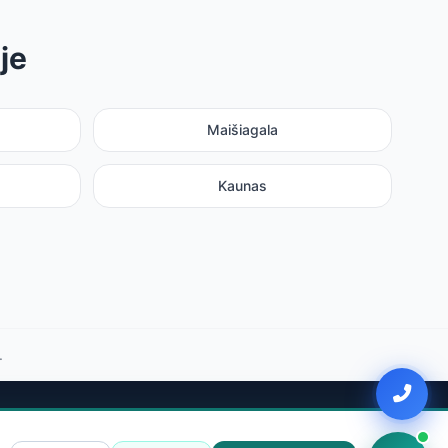
je
Maišiagala
Kaunas
.
Rajonai