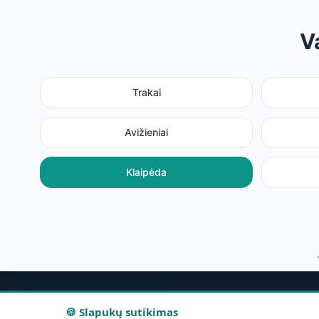
V
Trakai
Avižieniai
Klaipėda
🍪 Slapukų sutikimas
Navigac