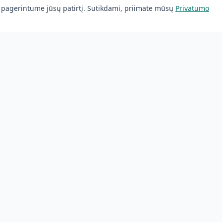
 pagerintume jūsų patirtį. Sutikdami, priimate mūsų
Privatumo
nis
Butų valymas
Namų valymas
ai
Biurų valymas
klė
Po remonto
mai
s
s
Svetainę sukūrė
bilohash.com
·
mapsme.no