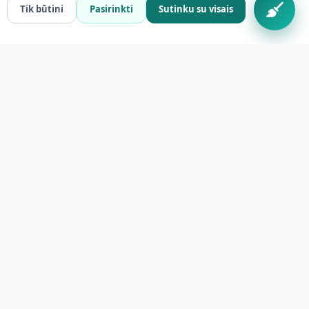
Tik būtini
Pasirinkti
Sutinku su visais
Antakalnis
Fabijoniškės
Žirmūnai
Šeškinė
Karoliniškės
Lazdynai
Naujamiestis
Senamiestis
Visi rajonai
Rašykite mums
Privatumo politika
Slapukų politika