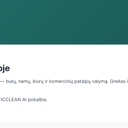
oje
e — butų, namų, biurų ir komercinių patalpų valymą. Greitas
TICCLEAN AI pokalbis.