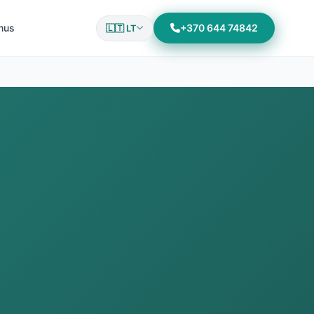
mus
+370 644 74842
🇱🇹 LT