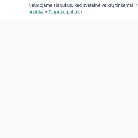
Baltic Clean
Naudojame slapukus, kad svetainė veiktų tinkamai ir
politiką
ir
Slapukų politiką
.
Pagrindi
Profesionalus valymas Vilniuje ir Vilniaus
Kainos
rajone nuo 2018 m.
Visi rajon
booking@balticclean.lt
Skaičiuo
+370 644 74842
Atsiliepi
Kalvarijų g. 99, Vilnius
Naujieno
Apie mu
© 2026 Baltic Clean Vilnius. Visos teisės saugomos.