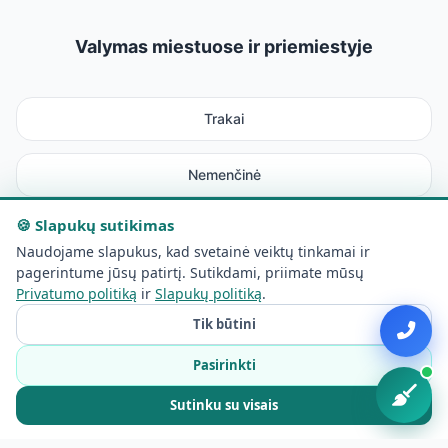
Valymas miestuose ir priemiestyje
Trakai
Nemenčinė
🍪 Slapukų sutikimas
Rudamina
Naudojame slapukus, kad svetainė veiktų tinkamai ir
pagerintume jūsų patirtį. Sutikdami, priimate mūsų
Maišiagala
Privatumo politiką
ir
Slapukų politiką
.
Tik būtini
Avižieniai
Pasirinkti
Lentvaris
Sutinku su visais