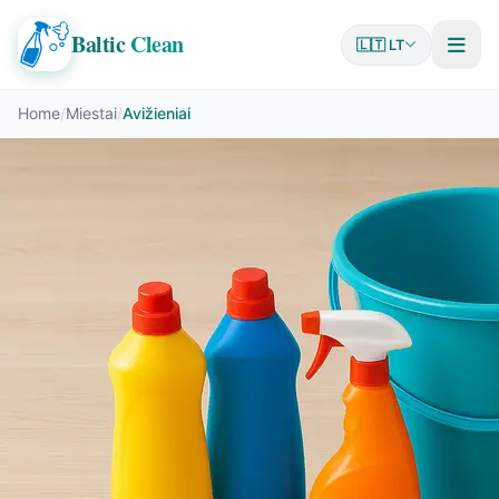
Baltic
Clean
🇱🇹 LT
Home
/
Miestai
/
Avižieniai