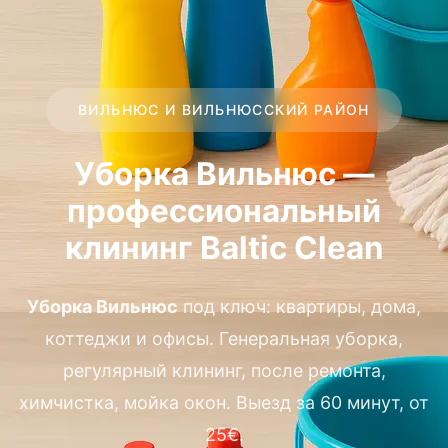
ВИЛЬНЮС И ВИЛЬНЮССКИЙ РАЙОН
Уборка Вильнюс —
профессиональный
клининг Baltic Clean
Уборка Вильнюс
под ключ: квартиры, дома,
коттеджи и офисы. Генеральная уборка,
регулярный клининг, после ремонта,
химчистка, мойка окон. Выезд за 60 минут, от
25€.