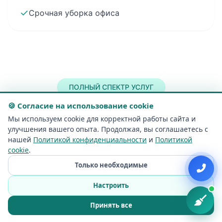
✓
Срочная уборка офиса
ПОЛНЫЙ СПЕКТР УСЛУГ
🍪 Согласие на использование cookie
Выполняем все виды клининговых
Мы используем cookie для корректной работы сайта и
улучшения вашего опыта. Продолжая, вы соглашаетесь с
услуг
нашей
Политикой конфиденциальности
и
Политикой
cookie
.
Уборка квартир, домов, коттеджей и
Только необходимые
офисов в Вильнюсе и Вильнюсском
Настроить
районе
Принять все