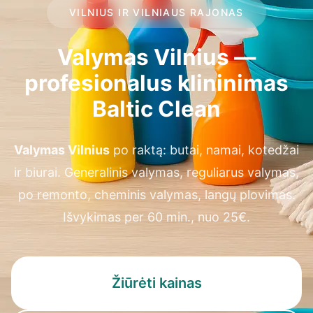
VILNIUS IR VILNIAUS RAJONAS
Valymas Vilnius —
profesionalus klininimas
Baltic Clean
Valymas Vilnius
po raktą: butai, namai, kotedžai
ir biurai. Generalinis valymas, reguliarus valymas,
po remonto, cheminis valymas, langų plovimas.
Išvykimas per 60 min., nuo 25€.
Žiūrėti kainas