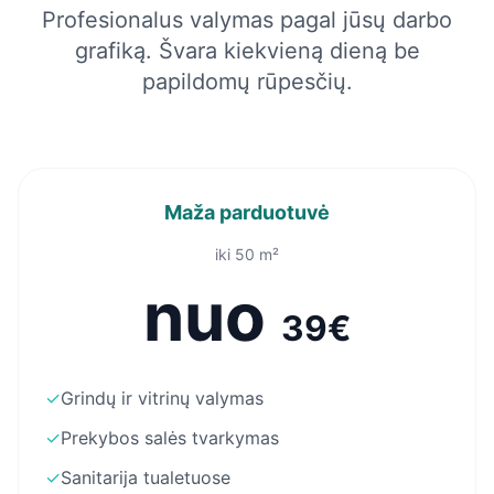
Profesionalus valymas pagal jūsų darbo
grafiką. Švara kiekvieną dieną be
papildomų rūpesčių.
Maža parduotuvė
iki 50 m²
nuo
39€
✓
Grindų ir vitrinų valymas
✓
Prekybos salės tvarkymas
✓
Sanitarija tualetuose