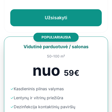
Užsisakyti
POPULIARIAUSIA
Vidutinė parduotuvė / salonas
50–100 m²
nuo
59€
✓
Kasdieninis pilnas valymas
✓
Lentynų ir vitrinų priežiūra
✓
Dezinfekcija kontaktinių paviršių