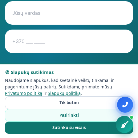
🍪 Slapukų sutikimas
Gauti kainos pasiūlymą
Naudojame slapukus, kad svetainė veiktų tinkamai ir
pagerintume jūsų patirtį. Sutikdami, priimate mūsų
Privatumo politiką
ir
Slapukų politiką
.
Tik būtini
Pasirinkti
Sutinku su visais