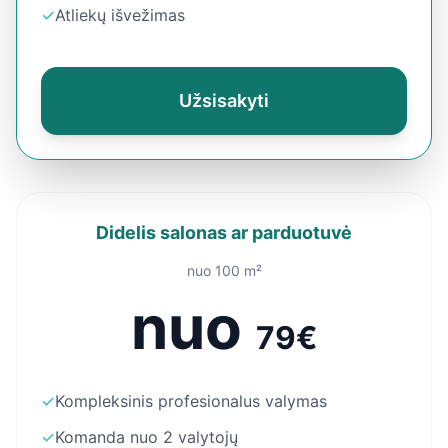
✓
Atliekų išvežimas
Užsisakyti
Didelis salonas ar parduotuvė
nuo 100 m²
nuo
79€
✓
Kompleksinis profesionalus valymas
✓
Komanda nuo 2 valytojų