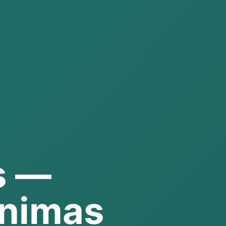
s —
inimas