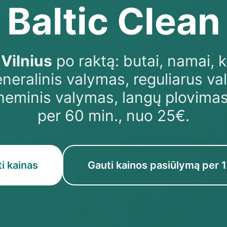
Baltic Clean
Vilnius
po raktą: butai, namai, k
eneralinis valymas, reguliarus v
heminis valymas, langų plovimas
per 60 min., nuo 25€.
ti kainas
Gauti kainos pasiūlymą per 