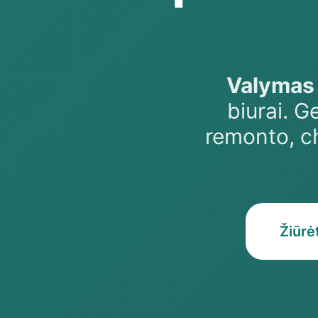
Valymas 
biurai. G
remonto, c
Žiūrė