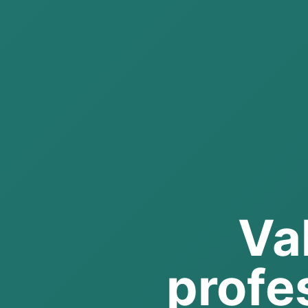
Va
profe