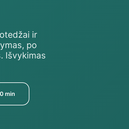
otedžai ir
alymas, po
. Išvykimas
10 min