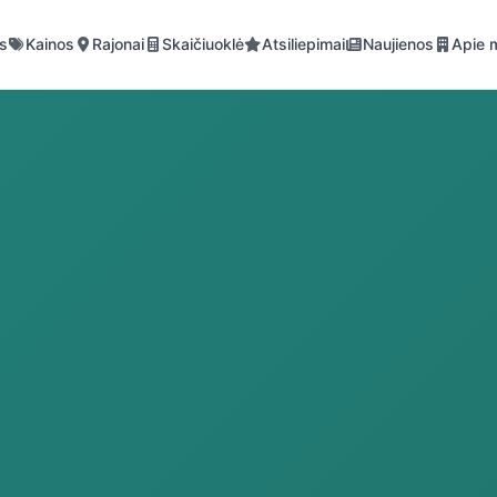
is
Kainos
Rajonai
Skaičiuoklė
Atsiliepimai
Naujienos
Apie 