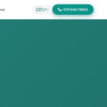
mus
+370 644 74842
🇱🇹 LT