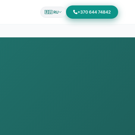
+370 644 74842
🇷🇺 RU