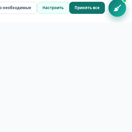
о необходимые
Настроить
Принять все
Антакальнис
Фабийонишкес
Жирмунай
Шешкине
Каролинишкес
Лаздинай
Науяместис
Старый город
Все районы
Мессенджеры
Конфиденциальность
Политика cookie