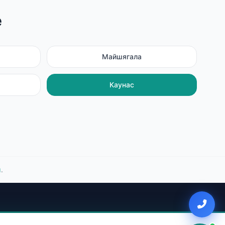
е
Майшягала
Каунас
ы
.
Районы Вильнюса