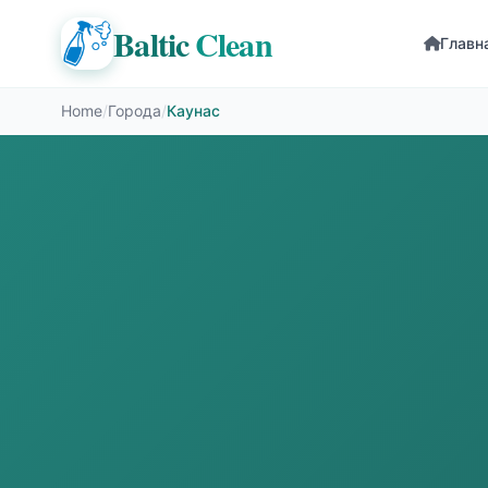
Baltic
Clean
Главн
Home
/
Города
/
Каунас