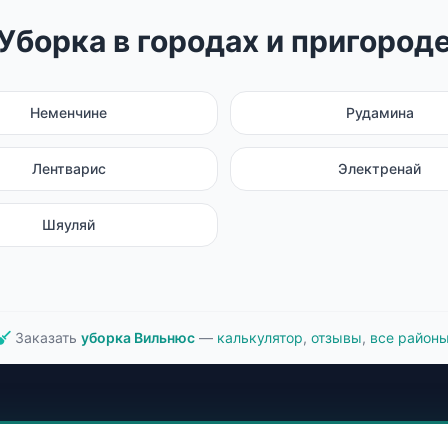
Уборка в городах и пригород
Неменчине
Рудамина
Лентварис
Электренай
Шяуляй
Заказать
уборка Вильнюс
—
калькулятор
,
отзывы
,
все район
ция
Услуги