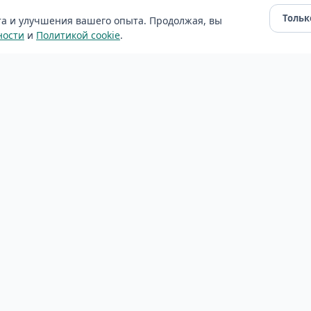
Тольк
Уборка квартир
та и улучшения вашего опыта. Продолжая, вы
ности
и
Политикой cookie
.
Уборка домов
оны
Уборка офисов
После ремонта
нии