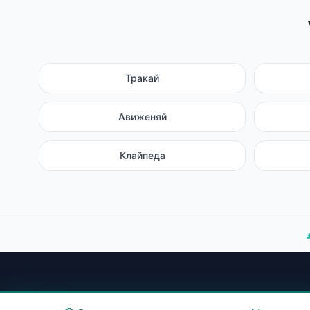
Тракай
Авиженяй
Клайпеда
Навига
Baltic Clean